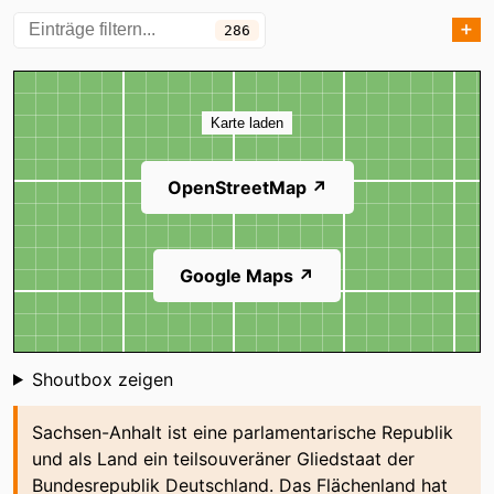
➕
286
Altmärkische Höhe
Am Großen Bruch
Kategorien
Anderbeck
Angern
Karte
Annaburg
Apenburg-Winterfeld
Karte laden
Arendsee (Altmark)
Arensdorf
OpenStreetMap ↗
Arneburg
Aschersleben
Ausleben
Bad Bibra
Google Maps ↗
Bad Düben
Bad Dürrenberg
Bad Lauchstädt
Bad Schmiedeberg
Balgstädt
Ballenstedt
Shoutbox
Shoutbox zeigen
Barby
Barleben
Sachsen-Anhalt ist eine parlamentarische Republik
Barnstädt
Beendorf
und als Land ein teilsouveräner Gliedstaat der
Bundesrepublik Deutschland. Das Flächenland hat
Beetzendorf
Beilrode