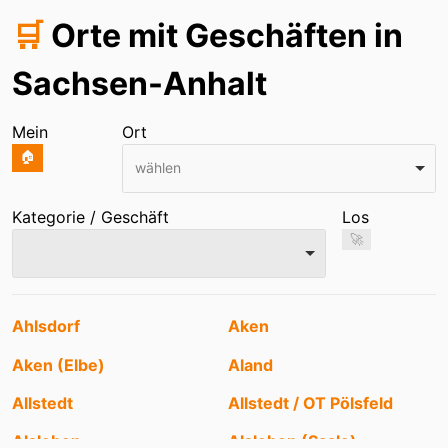
🛒
Orte mit Geschäften in
Sachsen-Anhalt
Mein
Ort
🏠
wählen
Kategorie / Geschäft
Los
🚀
Einträge
Ahlsdorf
Aken
Aken (Elbe)
Aland
Allstedt
Allstedt / OT Pölsfeld
Alsleben
Alsleben (Saale)