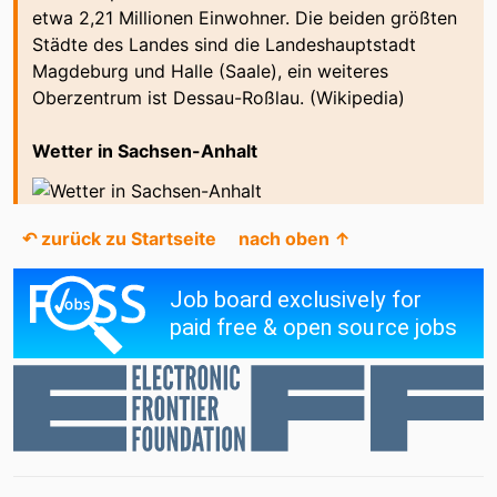
etwa 2,21 Millionen Einwohner. Die beiden größten
Benndorf
Bensdorf
Städte des Landes sind die Landeshauptstadt
Magdeburg und Halle (Saale), ein weiteres
Berga
Bernburg
Oberzentrum ist Dessau-Roßlau. (Wikipedia)
Bernburg (Saale)
Biederitz
Wetter in Sachsen-Anhalt
Bismark (Altmark)
Bitterfeld-Wolfen
Blankenburg
Blankenburg (Harz)
↶ zurück zu Startseite
nach oben ↑
Börde-Hakel
Bördeland
Bornstedt
Braunlage
Braunsbedra
Brome
Bülstringen
Burg
Burgstall
Calbe
Calbe (Saale)
Calvörde