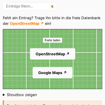
6
Fehlt ein Eintrag? Trage ihn bitte in die freie Datenbank
der
OpenStreetMap ↗
ein!
Karte
Karte laden
OpenStreetMap ↗
Google Maps ↗
Shoutbox
Shoutbox zeigen