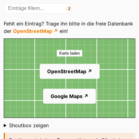
2
Fehlt ein Eintrag? Trage ihn bitte in die freie Datenbank
der
OpenStreetMap ↗
ein!
Karte
Karte laden
OpenStreetMap ↗
Google Maps ↗
Shoutbox
Shoutbox zeigen