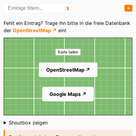
➕
1
Kategorien
Fehlt ein Eintrag? Trage ihn bitte in die freie Datenbank
der
OpenStreetMap ↗
ein!
Karte
Karte laden
OpenStreetMap ↗
Google Maps ↗
Shoutbox
Shoutbox zeigen