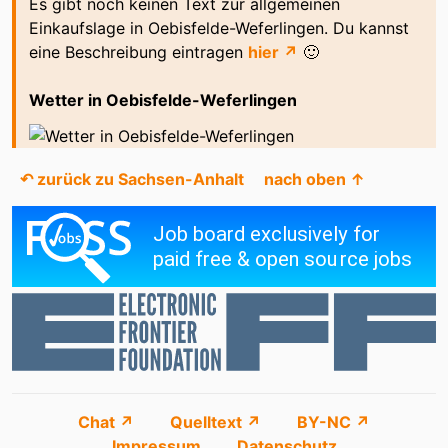
Es gibt noch keinen Text zur allgemeinen
Einkaufslage in Oebisfelde-Weferlingen. Du kannst
Möbelhaus Remus
nah und gut
eine Beschreibung eintragen
hier ↗
🙂
Netto Marken-Discount -
Netto Marken-Discount -
An der Zuckerfabrik
Stendaler Straße
Wetter in Oebisfelde-Weferlingen
Oebis-Reiseservice
Opel Allecke
Penny Oebisfelde
Sehenswert Optik
↶ zurück zu Sachsen-Anhalt
nach oben ↑
Shell
Stürzel Holz- und
Baustoffhandel
Weddingmanufaktur
Zilligen - Bürobedarf
Chat ↗
Quelltext ↗
BY-NC ↗
Impressum
Datenschutz