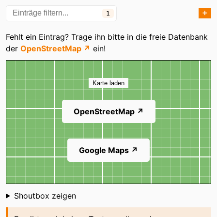
➕
1
Kategorien
Fehlt ein Eintrag? Trage ihn bitte in die freie Datenbank
der
OpenStreetMap ↗
ein!
Karte
Karte laden
OpenStreetMap ↗
Google Maps ↗
Shoutbox
Shoutbox zeigen