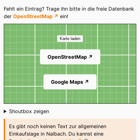
Tierbude
Kategorien
Fehlt ein Eintrag? Trage ihn bitte in die freie Datenbank
der
OpenStreetMap ↗
ein!
Karte
Karte laden
OpenStreetMap ↗
Google Maps ↗
Shoutbox
Shoutbox zeigen
Es gibt noch keinen Text zur allgemeinen
Einkaufslage in Nalbach. Du kannst eine