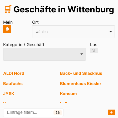
🛒
Geschäfte in Wittenburg
Mein
Ort
🏠
wählen
Kategorie / Geschäft
Los
🚀
Einträge
ALDI Nord
Back- und Snackhus
Baufuchs
Blumenhaus Kissler
JYSK
Konsum
Kunze
Lidl
➕
16
Netto
Netto Marken-Discount