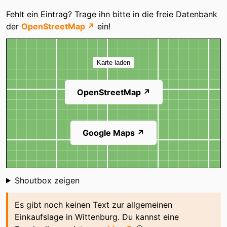
Kategorien
Opel Lindemann
PENNY
Fehlt ein Eintrag? Trage ihn bitte in die freie Datenbank
der
OpenStreetMap ↗
ein!
Rewe
Rossmann
Karte
Sparmartin
Wittenburger
Buchhandlung
Karte laden
OpenStreetMap ↗
Google Maps ↗
Shoutbox
Shoutbox zeigen
Es gibt noch keinen Text zur allgemeinen
Einkaufslage in Wittenburg. Du kannst eine