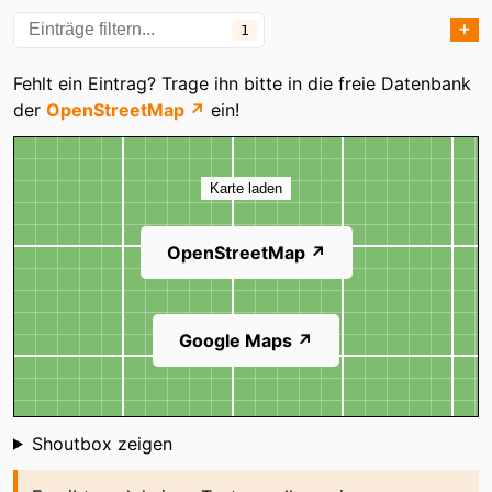
➕
1
Kategorien
Fehlt ein Eintrag? Trage ihn bitte in die freie Datenbank
der
OpenStreetMap ↗
ein!
Karte
Karte laden
OpenStreetMap ↗
Google Maps ↗
Shoutbox
Shoutbox zeigen