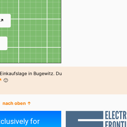
 ↗
↗
 Einkaufslage in Bugewitz. Du
↗
🙂
nach oben ↑