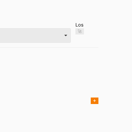
Los
🚀
➕