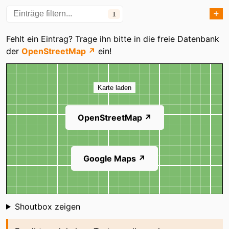
➕
1
Kategorien
Fehlt ein Eintrag? Trage ihn bitte in die freie Datenbank
der
OpenStreetMap ↗
ein!
Karte
Karte laden
OpenStreetMap ↗
Google Maps ↗
Shoutbox
Shoutbox zeigen