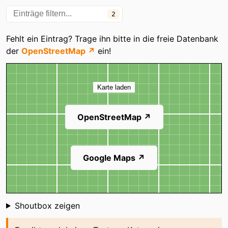
2
Fehlt ein Eintrag? Trage ihn bitte in die freie Datenbank
der
OpenStreetMap ↗
ein!
Karte
Karte laden
OpenStreetMap ↗
Google Maps ↗
Shoutbox
Shoutbox zeigen